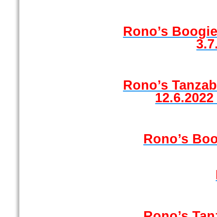
Rono’s Boogie
3.7
Rono’s Tanzabe
12.6.2022
Rono’s Bo
Rono’s Tan