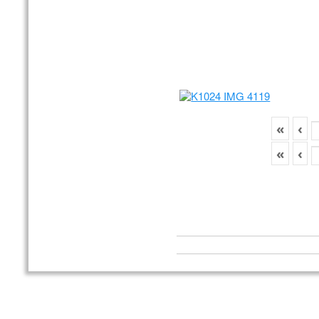
«
‹
«
‹