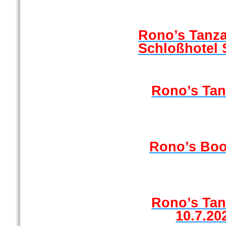
Rono’s Tanz
Schloßhotel S
Rono’s Tan
Rono’s Bo
Rono’s Tan
10.7.20