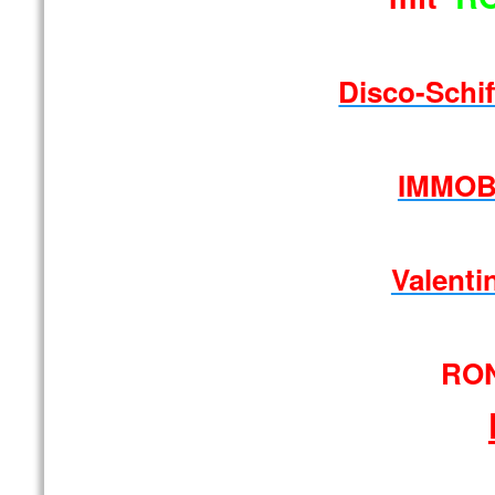
Disco-Schif
IMMOB
Valenti
RO