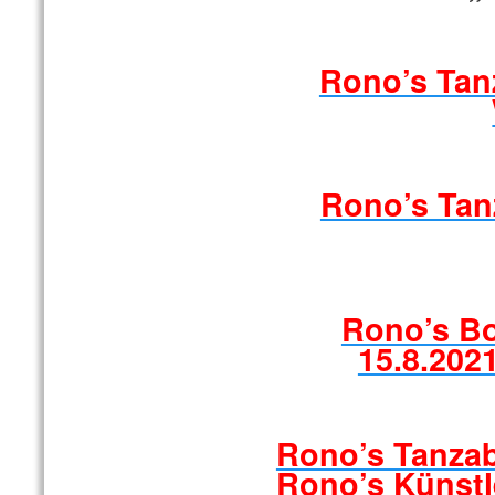
Rono’s Tan
Rono’s Tan
Rono’s B
15.8.20
Rono’s Tanzab
Rono’s Künstl