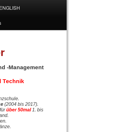
ENGLISH
s
r
nd -Management
d Technik
anzschule.
se
(2004 bis 2017).
für
über
50mal
1. bis
land.
ren.
änze.