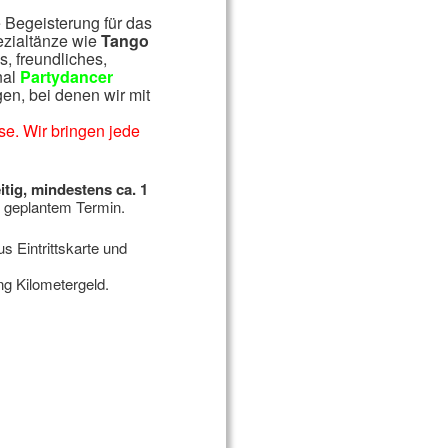
 Begeisterung für das
ezialtänze wie
Tango
es, freundliches,
nal
Partydancer
en, bei denen wir mit
e. Wir bringen jede
tig, mindestens ca. 1
r geplantem Termin.
s Eintrittskarte und
g Kilometergeld.