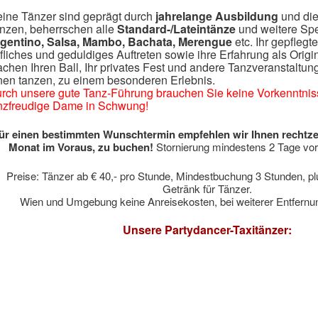
ine Tänzer sind geprägt durch
jahrelange Ausbildung
und die
nzen, beherrschen alle
Standard-/Lateintänze
und weitere Sp
gentino, Salsa, Mambo, Bachata, Merengue
etc. Ihr gepflegt
fliches und geduldiges Auftreten sowie ihre Erfahrung als Origi
chen Ihren Ball, Ihr privates Fest und andere Tanzveranstaltung
nen tanzen, zu einem besonderen Erlebnis.
rch unsere gute Tanz-Führung brauchen Sie keine Vorkenntniss
nzfreudige Dame in Schwung!
ür einen bestimmten Wunschtermin empfehlen wir Ihnen rechtzei
Monat im Voraus, zu buchen!
Stornierung mindestens 2 Tage vo
Preise: Tänzer ab € 40,- pro Stunde, Mindestbuchung 3 Stunden, plu
Getränk für Tänzer.
Wien und Umgebung keine Anreisekosten, bei weiterer Entfernun
Unsere Partydancer-Taxitänzer: