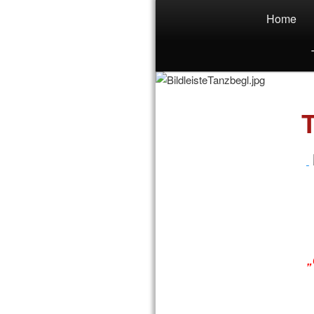
Main menu
Home
DJ-Dancer
„