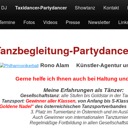
Skip to primary content
Skip to secondary content
DJ
Taxidancer-Partydancer
Showtanz
Kontakt
Termine
Fotos
Videos
Presse
Newsletter
Link
Tanzbegleitung-Partydance
Rono Alam Künstler-Agentur u
Gerne helfe ich Ihnen auch bei Haltung un
Meine Erfahrungen als Tänzer:
Gesellschaftstanz
: alle Stufen bis Goldstar in der T
Tanzsport
:
Gewinner aller Klassen
, von Anfang bis S-Klas
Goldene Nadel“
des österreichischen Tanzsportverbandes
3. Platz im Turniertanz in Österreich und im Aus
Auch Gewinner von internationalen Tanzturnie
Regelmäßige Fortbildung in allen Gesellschaftst