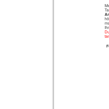
Me
Ta
Ar
hö
ma
Ih
Du
ta
F